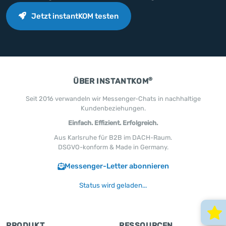
Jetzt instantKOM testen
®
ÜBER INSTANTKOM
Seit 2016 verwandeln wir Messenger-Chats in nachhaltige
Kundenbeziehungen.
Einfach. Effizient. Erfolgreich.
Aus Karlsruhe für B2B im DACH-Raum.
DSGVO-konform & Made in Germany.
Messenger-Letter abonnieren
Status wird geladen...
PRODUKT
RESSOURCEN