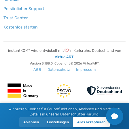
Persönlicher Support
Trust Center
Kostenlos starten
®
instantKOM
wird entwickelt mit
in Karlsruhe,
Deutschland von
VirtualART
.
Version 3.188.0, Copyright © 2026 VirtualART.
AGB
|
Datenschutz
|
Impressum
Wir nutzen Cookies für Grundfunktionen, Analysen und Marketing.
Details in unserer
Datenschutzerklärung
.
Ablehnen
Einstellungen
Alles akzeptieren