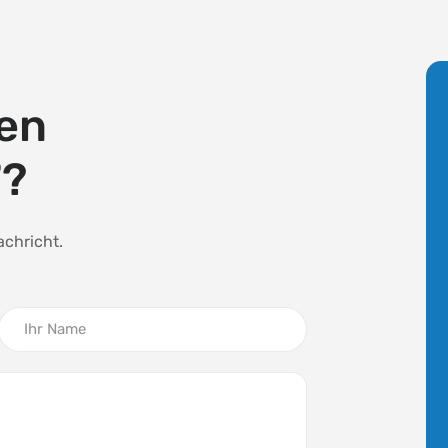
en
®
?
achricht.
Ihr Name