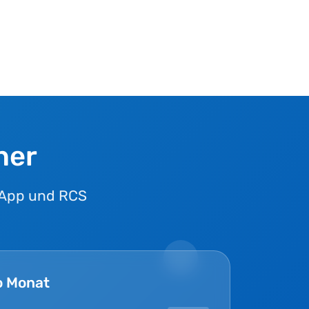
ner
sApp und RCS
o Monat