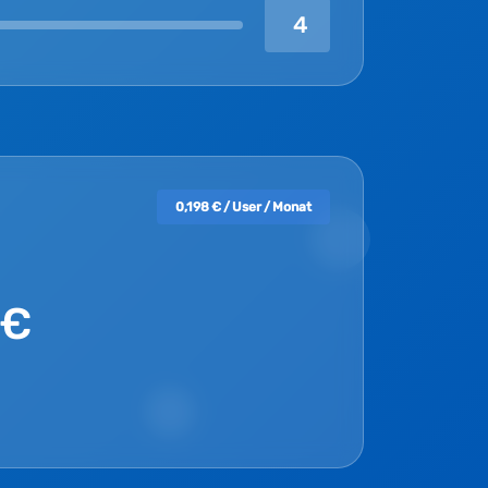
4
0,198 € / User / Monat
 €